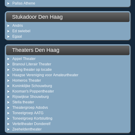
Pallas Athene
Stukadoor Den Haag
Andris
Ed swiebel
Egaal
Theaters Den Haag
Appel Theater
Branoul Literair Theater
Drang theater op locatie
Haagse Vereniging voor Amateurtheater
Homeros Theater
Koninklijke Schouwburg
Kooman's Poppentheater
Rijswijkse Shouwburg
Stella theater
Theatergroep Adodvs
Toneelgroep AATG
Toneelgroep Kortsluiting
Verteltheater Donderelf
Zeeheldentheater