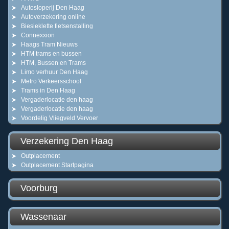
Autosloperij Den Haag
Autoverzekering online
Biesieklette fietsenstalling
Connexxion
Haags Tram Nieuws
HTM trams en bussen
HTM, Bussen en Trams
Limo verhuur Den Haag
Metro Verkeersschool
Trams in Den Haag
Vergaderlocatie den haag
Vergaderlocatie den haag
Voordelig Vliegveld Vervoer
Verzekering Den Haag
Outplacement
Outplacement Startpagina
Voorburg
Wassenaar