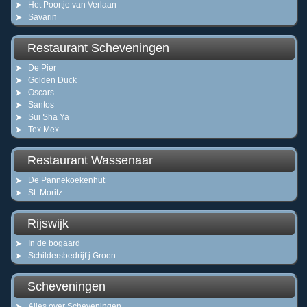
Het Poortje van Verlaan
Savarin
Restaurant Scheveningen
De Pier
Golden Duck
Oscars
Santos
Sui Sha Ya
Tex Mex
Restaurant Wassenaar
De Pannekoekenhut
St. Moritz
Rijswijk
In de bogaard
Schildersbedrijf j.Groen
Scheveningen
Alles over Scheveningen