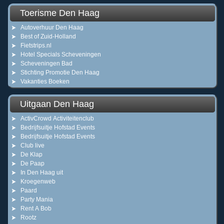
Toerisme Den Haag
Autoverhuur Den Haag
Best of Zuid-Holland
Fietstrips.nl
Hotel Specials Scheveningen
Scheveningen Bad
Stichting Promotie Den Haag
Vakanties Boeken
Uitgaan Den Haag
ActivCrowd Activiteitenclub
Bedrijfsuitje Hofstad Events
Bedrijfsuitje Hofstad Events
Club live
De Klap
De Paap
In Den Haag uit
Kroegenweb
Paard
Party Mania
Rent A Bob
Rootz