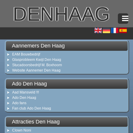
DENHAAG
Aannemers Den Haag
EAM Bouwbedrijf
Glasprobleem Kwijt Den Haag
Stucadoorsbedrijf M. Boxhoorn
Website Aannemer Den Haag
Ado Den Haag
Aad Mansveld !!!
Ado Den Haag
Ado fans
Fan club Ado Den Haag
Attracties Den Haag
Clown Noni