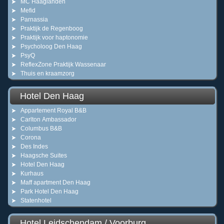
MC Haaglanden
Mefid
Parnassia
Praktijk de Regenboog
Praktijk voor haptonomie
Psycholoog Den Haag
PsyQ
ReflexZone Praktijk Wassenaar
Thuis en kraamzorg
Hotel Den Haag
Appartement Royal B&B
Carlton Ambassador
Columbus B&B
Corona
Des Indes
Haagsche Suites
Hotel Den Haag
Kurhaus
Maff apartment Den Haag
Park Hotel Den Haag
Statenhotel
Hotel Leidschendam / Voorburg