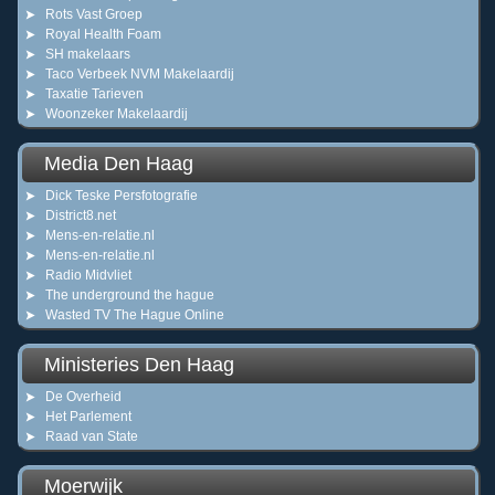
Rots Vast Groep
Royal Health Foam
SH makelaars
Taco Verbeek NVM Makelaardij
Taxatie Tarieven
Woonzeker Makelaardij
Media Den Haag
Dick Teske Persfotografie
District8.net
Mens-en-relatie.nl
Mens-en-relatie.nl
Radio Midvliet
The underground the hague
Wasted TV The Hague Online
Ministeries Den Haag
De Overheid
Het Parlement
Raad van State
Moerwijk