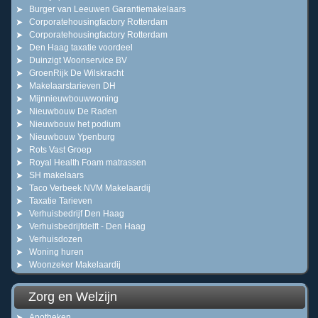
Burger van Leeuwen Garantiemakelaars
Corporatehousingfactory Rotterdam
Corporatehousingfactory Rotterdam
Den Haag taxatie voordeel
Duinzigt Woonservice BV
GroenRijk De Wilskracht
Makelaarstarieven DH
Mijnnieuwbouwwoning
Nieuwbouw De Raden
Nieuwbouw het podium
Nieuwbouw Ypenburg
Rots Vast Groep
Royal Health Foam matrassen
SH makelaars
Taco Verbeek NVM Makelaardij
Taxatie Tarieven
Verhuisbedrijf Den Haag
Verhuisbedrijfdelft - Den Haag
Verhuisdozen
Woning huren
Woonzeker Makelaardij
Zorg en Welzijn
Apotheken