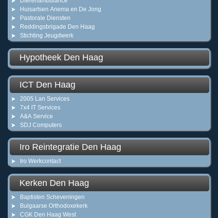
Dierenambulance
Huisartsen Anema en De Jong
Pastorale Diensten
Reddingsbrigade Den Haag
Stichting Jeugdwerk
Hypotheek Den Haag
ICT Den Haag
2005 Lan Services
7x4 IT Services
A&A Service
SDJ Computers
Iro Reintegratie Den Haag
Iro Werkcontact
Kerken Den Haag
Baptisten Scheveningen
Bulgaarse Orthodoxekerk
CGK Den Haag West