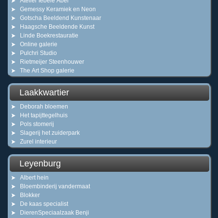
Atelier Iebele Abel
Gemessy Keramiek en Neon
Gotscha Beeldend Kunstenaar
Haagsche Beeldende Kunst
Linde Boekrestauratie
Online galerie
Pulchri Studio
Rietmeijer Steenhouwer
The Art Shop galerie
Laakkwartier
Deborah bloemen
Het tapijttegelhuis
Pols stomerij
Slagerij het zuiderpark
Zurel interieur
Leyenburg
Albert hein
Bloembinderij vandermaat
Blokker
De kaas specialist
DierenSpeciaalzaak Benji