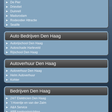
De Pier
Drievliet
Duinrell
Madurodam
Rodeostier Attractie
Sealife
Auto Bedrijven Den Haag
Autorijschool Den Haag
Autoschade Harteveld
Rijschool Den Haag
Autoverhuur Den Haag
Autoverhuur Den Haag
Helm Autoverhuur
Kohler
Bedrijven Den Haag
24/7 Elektricien Den Haag
`t Hoentje en van der Zalm
A&A Service
ABR kantoorinrichting