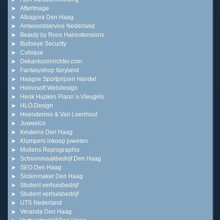
AfterImage
Albagora Den Haag
Antwoordservice Nederland
Beauty by Roos Hairextensions
Bullseye Security
Cubique
Dekantoorinrichter.com
Fantasyshop fairyland
Haagse Sportprijzen Handel
Heinosoft Webdesign
Henk Hupkes Piano`s-Vleugels
HLO.Design
Hoendermis & Van Loenhout
Juweelco
Keukens Den Haag
Klumpers inkoop juwelen
Mullens Reprographix
Schoonmaakbedrijf Den Haag
SEO Den Haag
Slotenmaker Den Haag
Student verhuisbedrijf
Student verhuisbedrijf
UTS Nederland
Veranda Den Haag