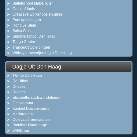
Balletschool Mabel Alter
Creatief-thuis
Creatieve workshops en uitjes
Pont opleidingen
Rond Je Stem
Salsa Gids
Summerschool Den Haag
Tango Centro
TranceArt Opleidingen
Whisky proeverijen regio Den Haag
Dagje Uit Den Haag
't Gilde Den Haag
De Uithof
Drievliet
Duinrell
Elisabeths stadswandelingen
Fietsverhuur
Kasteel Duivenvoorde
Madurodam
Ooievaart rondvaarten
Paintball Noordhage
ZANDhap