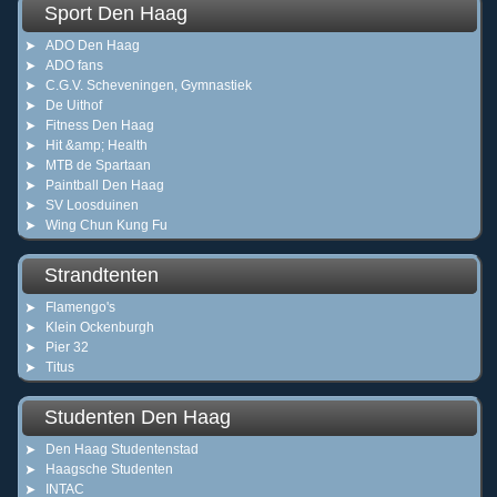
Sport Den Haag
ADO Den Haag
ADO fans
C.G.V. Scheveningen, Gymnastiek
De Uithof
Fitness Den Haag
Hit &amp; Health
MTB de Spartaan
Paintball Den Haag
SV Loosduinen
Wing Chun Kung Fu
Strandtenten
Flamengo's
Klein Ockenburgh
Pier 32
Titus
Studenten Den Haag
Den Haag Studentenstad
Haagsche Studenten
INTAC