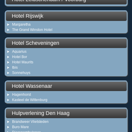
Hotel Rijswijk
Margaretha
The Grand Winston Hotel
Hotel Scheveningen
Aquarius
Hotel Bor
Hotel Maurits
Ibis
Sonnehuys
Hotel Wassenaar
Hagenhorst
Kasteel de Wittenburg
Hulpverlening Den Haag
Brandweer Vlietsteden
Buro Mare