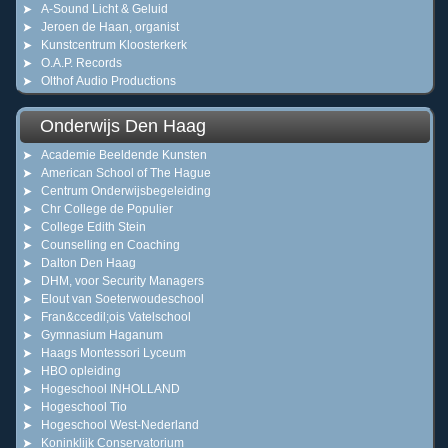
A-Sound Licht & Geluid
Jeroen de Haan, organist
Kunstcentrum Kloosterkerk
O.A.P. Records
Olthof Audio Productions
Onderwijs Den Haag
Academie Beeldende Kunsten
American School of The Hague
Centrum Onderwijsbegeleiding
Chr College de Populier
College Edith Stein
Counselling en Coaching
Dalton Den Haag
DHM, voor Security Managers
Elout van Soeterwoudeschool
Fran&ccedil;ois Vatelschool
Gymnasium Haganum
Haags Montessori Lyceum
HBO opleiding
Hogeschool INHOLLAND
Hogeschool Tio
Hogeschool West-Nederland
Koninklijk Conservatorium