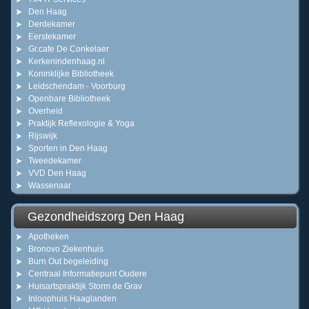
Den Haag
Derdekamer
Eerstekamer
Gr.cafe De Conkelaer
Kerkenindenhaag.nl
Koninklijke Bibliotheek
Leidschendam - Voorburg
Openbare Bibliotheek
Overheid
Praktijk Reflexologie & Yoga
Rijswijk
Sporten in Den Haag
Tweedekamer
VVD Den Haag
Wassenaar
Gezondheidszorg Den Haag
Apotheken
Bronovo Ziekenhuis
Burn Out begeleiding
Centraal Informatiepunt Oudere
Huisartspraktijk Storm de Grav
Inloophuis Haaglanden