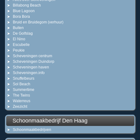
Billabong Beach
Blue Lagoon
Bora Bora
Bruid en Bruidegom (verhuur)
Buiten
De Golfslag
El Nino
Escubelle
Peukie
Scheveningen centrum
Scheveningen Duindorp
Scheveningen haven
Scheveningen.info
Snuffelbeurs
Sol Beach
Summertime
The Twins
Waterreus
Zeezicht
Schoonmaakbedrijf Den Haag
Schoonmaakbedrijven