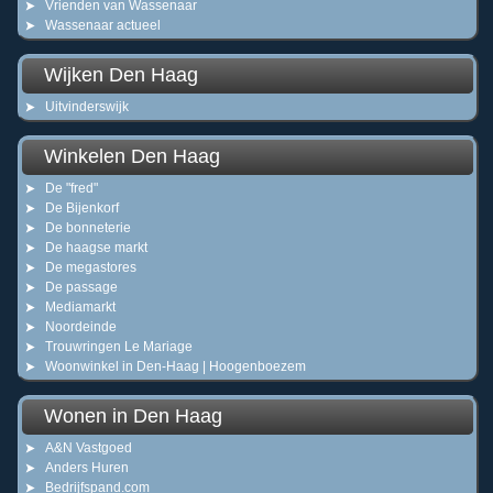
Vrienden van Wassenaar
Wassenaar actueel
Wijken Den Haag
Uitvinderswijk
Winkelen Den Haag
De "fred"
De Bijenkorf
De bonneterie
De haagse markt
De megastores
De passage
Mediamarkt
Noordeinde
Trouwringen Le Mariage
Woonwinkel in Den-Haag | Hoogenboezem
Wonen in Den Haag
A&N Vastgoed
Anders Huren
Bedrijfspand.com