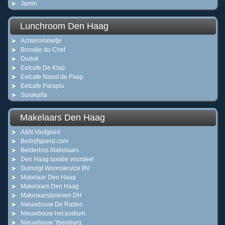
Jamin
Lunchroom Den Haag
Achterommetje
Broodje du Chef
Dudok
Eetcafe De Klap
Eetcafe Naast de Paap
Eetcafe Paraplu
Surakarta
Makelaars Den Haag
A&N Vastgoed
Bedrijfspand.com
Belderbos Makelaars
Den Haag taxatie voordeel
Duinzigt Woonservice BV
Makelaar Den Haag
Makelaars Den Haag
Makelaarstarieven DH
Nieuwbouw De Raden
Nieuwbouw het podium
Nieuwbouw Ypenburg