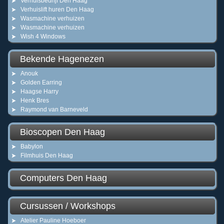
Verhuisbedrijf Den Haag
Verhuislift huren Den Haag
Wasmachine verhuizen
Wasmachine verhuizen
Wish 4 Windows
Bekende Hagenezen
Anouk
Golden Earring
Haagse Harry
Henk Bres
Raymond van Barneveld
Bioscopen Den Haag
Babylon
Filmhuis Den Haag
Computers Den Haag
Cursussen / Workshops
Atelier Pauline Hoeboer