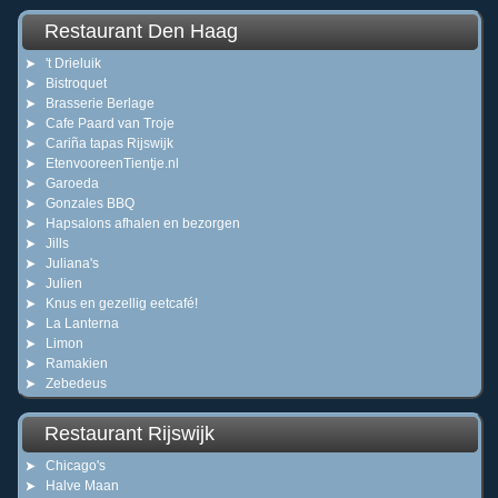
Restaurant Den Haag
't Drieluik
Bistroquet
Brasserie Berlage
Cafe Paard van Troje
Cariña tapas Rijswijk
EtenvooreenTientje.nl
Garoeda
Gonzales BBQ
Hapsalons afhalen en bezorgen
Jills
Juliana's
Julien
Knus en gezellig eetcafé!
La Lanterna
Limon
Ramakien
Zebedeus
Restaurant Rijswijk
Chicago's
Halve Maan