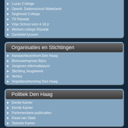
Luzac College
Openb. Daltonschool Waterland
Segbroek College
TH Rijswijk
Vrije School voor 4-18 jr
Wellant college Rijswijk
Zandvliet lyceum
Organisaties en Stichtingen
Aandachtscentrum Den Haag
Bivrouwengroep Bijou
Jongeren informatiepunt
Stichting Jeugdwerk
Ventus
Vogelbescherming Den Haag
Politiek Den Haag
Derde Kamer
Eerste Kamer
Parlementaire publicaties
Raad van State
Tweede Kamer