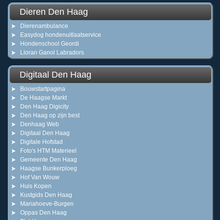
Dieren Den Haag
Dierenambulance
Easydog hondenuitlaatservice
Hondenschool Geordi
Lloran Ganol Labradors
Digitaal Den Haag
Bouwstartpagina
De Haagse Markt
Den Haag Digicity
Den Haag op zijn best
Denhaag Web
Digitaal Den Haag
Digitale Hofstad
Foto's HTM Materieel
Gemeente Den Haag
Haagse Bunkerploeg
Hof Van Wouw
Huis Kopen
Kustgids Den Haag
Mariahoeve-Burgen
Oppas Den Haag