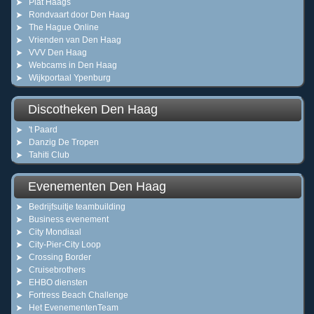
Plat Haags
Rondvaart door Den Haag
The Hague Online
Vrienden van Den Haag
VVV Den Haag
Webcams in Den Haag
Wijkportaal Ypenburg
Discotheken Den Haag
't Paard
Danzig De Tropen
Tahiti Club
Evenementen Den Haag
Bedrijfsuitje teambuilding
Business evenement
City Mondiaal
City-Pier-City Loop
Crossing Border
Cruisebrothers
EHBO diensten
Fortress Beach Challenge
Het EvenementenTeam