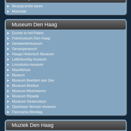
Beautycentre karen
Moerwijk
Museum Den Haag
Escher in het Paleis
Fotomuseum Den Haag
Gemeentemuseum
Gevangenpoort
Haags Historisch Museum
Letterkundig museum
Loosduins museum
Mauritshuis
Museon
Museum Beelden aan Zee
Museum Bredius
Museum Meermanno
Museum Rijswijk
Museum Swaensteyn
Openbaar Vervoer museum
Panorama Mesdag
Muziek Den Haag