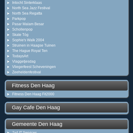
Intocht Sinterklaas
North Sea Jazz Festival
North Sea Regatta
Parkpop
Pasar Malam Besar
Schollenpop
Skate Tóg
Sophie's Walk 2004
Struinen in Haagse Tuinen
The Hague Royal Ten
TodaysArt
Vlaggetjesdag
Vliegerfeest Scheveningen
Zeeheldenfestival
Fitness Den Haag
Fitness Den Haag Fit2000
Gay Cafe Den Haag
Gemeente Den Haag
7x4 IT Services