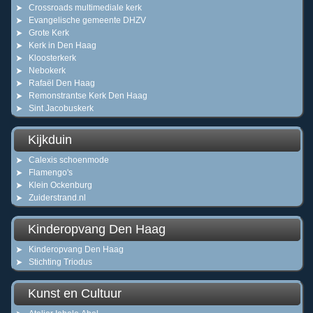
Crossroads multimediale kerk
Evangelische gemeente DHZV
Grote Kerk
Kerk in Den Haag
Kloosterkerk
Nebokerk
Rafaël Den Haag
Remonstrantse Kerk Den Haag
Sint Jacobuskerk
Kijkduin
Calexis schoenmode
Flamengo's
Klein Ockenburg
Zuiderstrand.nl
Kinderopvang Den Haag
Kinderopvang Den Haag
Stichting Triodus
Kunst en Cultuur