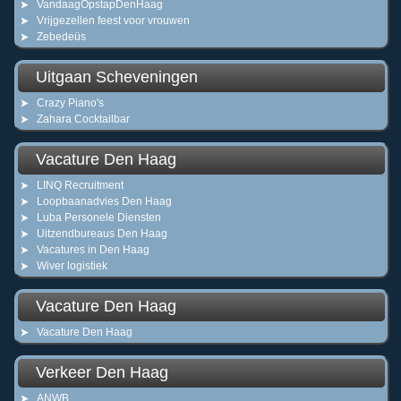
VandaagOpstapDenHaag
Vrijgezellen feest voor vrouwen
Zebedeüs
Uitgaan Scheveningen
Crazy Piano's
Zahara Cocktailbar
Vacature Den Haag
LINQ Recruitment
Loopbaanadvies Den Haag
Luba Personele Diensten
Uitzendbureaus Den Haag
Vacatures in Den Haag
Wiver logistiek
Vacature Den Haag
Vacature Den Haag
Verkeer Den Haag
ANWB